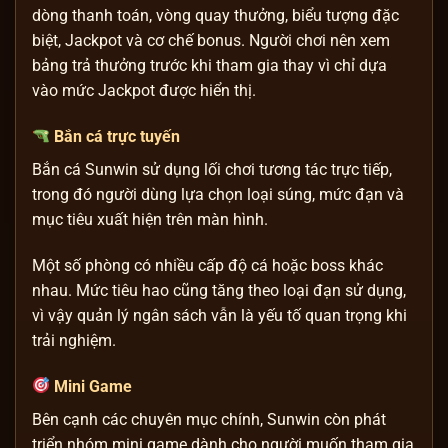
dòng thanh toán, vòng quay thưởng, biểu tượng đặc
biệt, Jackpot và cơ chế bonus. Người chơi nên xem
bảng trả thưởng trước khi tham gia thay vì chỉ dựa
vào mức Jackpot được hiển thị.
Bắn cá trực tuyến
Bắn cá Sunwin sử dụng lối chơi tương tác trực tiếp,
trong đó người dùng lựa chọn loại súng, mức đạn và
mục tiêu xuất hiện trên màn hình.
Một số phòng có nhiều cấp độ cá hoặc boss khác
nhau. Mức tiêu hao cũng tăng theo loại đạn sử dụng,
vì vậy quản lý ngân sách vẫn là yếu tố quan trọng khi
trải nghiệm.
Mini Game
Bên cạnh các chuyên mục chính, Sunwin còn phát
triển nhóm mini game dành cho người muốn tham gia