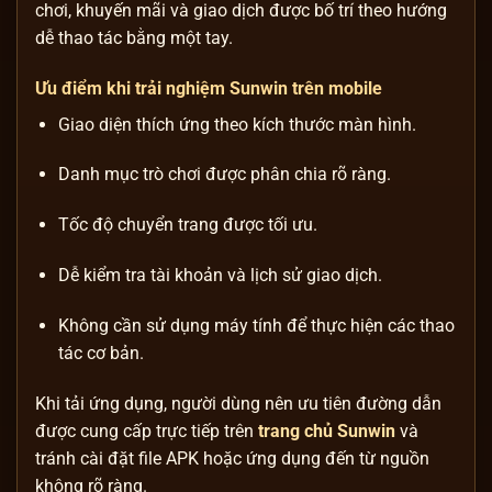
chơi, khuyến mãi và giao dịch được bố trí theo hướng
dễ thao tác bằng một tay.
Ưu điểm khi trải nghiệm Sunwin trên mobile
Giao diện thích ứng theo kích thước màn hình.
Danh mục trò chơi được phân chia rõ ràng.
Tốc độ chuyển trang được tối ưu.
Dễ kiểm tra tài khoản và lịch sử giao dịch.
Không cần sử dụng máy tính để thực hiện các thao
tác cơ bản.
Khi tải ứng dụng, người dùng nên ưu tiên đường dẫn
được cung cấp trực tiếp trên
trang chủ Sunwin
và
tránh cài đặt file APK hoặc ứng dụng đến từ nguồn
không rõ ràng.