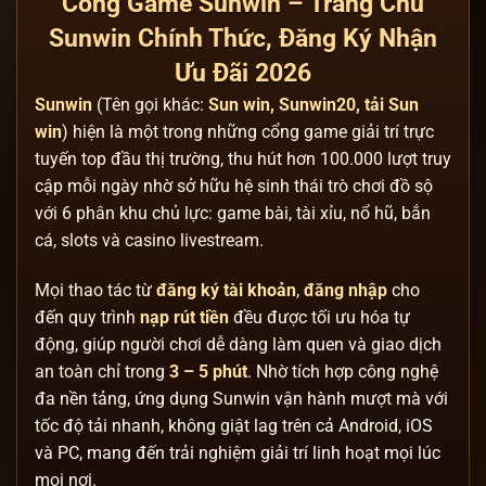
Cổng Game Sunwin – Trang Chủ
Sunwin Chính Thức, Đăng Ký Nhận
Ưu Đãi 2026
Sunwin
(Tên gọi khác:
Sun win, Sunwin20, tải Sun
win
) hiện là một trong những cổng game giải trí trực
tuyến top đầu thị trường, thu hút hơn 100.000 lượt truy
cập mỗi ngày nhờ sở hữu hệ sinh thái trò chơi đồ sộ
với 6 phân khu chủ lực: game bài, tài xỉu, nổ hũ, bắn
cá, slots và casino livestream.
Mọi thao tác từ
đăng ký tài khoản
,
đăng nhập
cho
đến quy trình
nạp rút tiền
đều được tối ưu hóa tự
động, giúp người chơi dễ dàng làm quen và giao dịch
an toàn chỉ trong
3 – 5 phút
. Nhờ tích hợp công nghệ
đa nền tảng, ứng dụng Sunwin vận hành mượt mà với
tốc độ tải nhanh, không giật lag trên cả Android, iOS
và PC, mang đến trải nghiệm giải trí linh hoạt mọi lúc
mọi nơi.