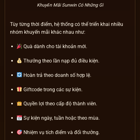
Khuyến Mãi Sunwin Có Những Gì
Tùy từng thời điểm, hệ thống có thể triển khai nhiều
nhóm khuyến mãi khác nhau như:
Quà dành cho tài khoản mới.
Thưởng theo lần nạp đủ điều kiện.
Hoàn trả theo doanh số hợp lệ.
Giftcode trong các sự kiện.
Quyền lợi theo cấp độ thành viên.
Sự kiện ngày, tuần hoặc theo mùa.
Nhiệm vụ tích điểm và đổi thưởng.