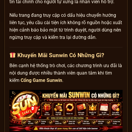
tin tài chính cho người tự xưng là nhân viên hỗ trợ.
Nếu trang đang truy cập có dấu hiệu chuyển hướng
liên tục, yêu cầu cài tiện ích không rõ nguồn hoặc xuất
hiện cảnh báo bảo mật từ trình duyệt, người dùng nên
ngừng truy cập và kiểm tra lại đường dẫn.
Khuyến Mãi Sunwin Có Những Gì?
Bên cạnh hệ thống trò chơi, các chương trình ưu đãi là
nội dung được nhiều thành viên quan tâm khi tìm
kiếm
Cổng Game Sunwin
.