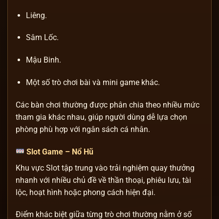
Liêng.
Sâm Lốc.
Mậu Binh.
Một số trò chơi bài và mini game khác.
Các bàn chơi thường được phân chia theo nhiều mức
tham gia khác nhau, giúp người dùng dễ lựa chọn
phòng phù hợp với ngân sách cá nhân.
Slot Game – Nổ Hũ
Khu vực Slot tập trung vào trải nghiệm quay thưởng
nhanh với nhiều chủ đề về thần thoại, phiêu lưu, tài
lộc, hoạt hình hoặc phong cách hiện đại.
Điểm khác biệt giữa từng trò chơi thường nằm ở số