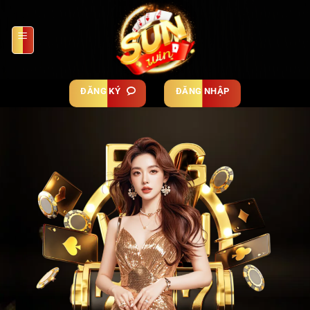
Bỏ
qua
nội
dung
ĐĂNG KÝ
ĐĂNG NHẬP