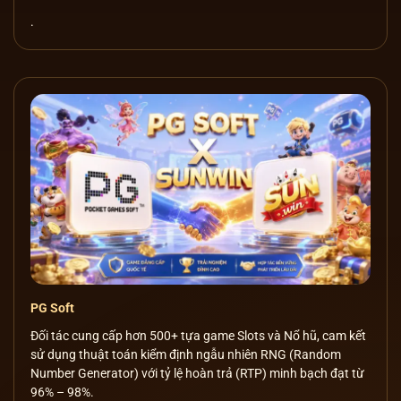
.
PG Soft
Đối tác cung cấp hơn 500+ tựa game Slots và Nổ hũ, cam kết
sử dụng thuật toán kiểm định ngẫu nhiên RNG (Random
Number Generator) với tỷ lệ hoàn trả (RTP) minh bạch đạt từ
96% – 98%.